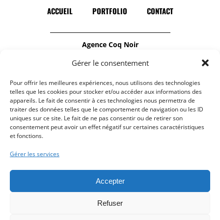
ACCUEIL
PORTFOLIO
CONTACT
Agence Coq Noir
Notre agence de communication est
Gérer le consentement
spécialisée dans la
Pour offrir les meilleures expériences, nous utilisons des technologies
production audiovisuelle
et
la création de
telles que les cookies pour stocker et/ou accéder aux informations des
site internet responsive
.
appareils. Le fait de consentir à ces technologies nous permettra de
traiter des données telles que le comportement de navigation ou les ID
N’hésitez pas à nous contacter :
uniques sur ce site. Le fait de ne pas consentir ou de retirer son
contact@coqnoir.fr
consentement peut avoir un effet négatif sur certaines caractéristiques
et fonctions.
Gérer les services
BÉZIERS
MARSEILLE
MONTPELLIER
NIMES
PARIS
Accepter
PERPIGNAN
GENÈVE
Refuser