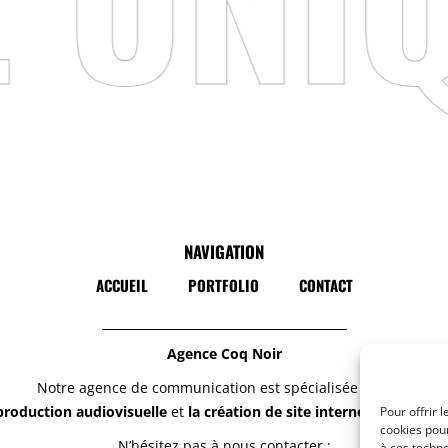
NAVIGATION
ACCUEIL
PORTFOLIO
CONTACT
Agence Coq Noir
Notre agence de communication est spécialisée dans la
production audiovisuelle
et
la création de site internet responsiv
Pour offrir 
cookies pour
N’hésitez pas à nous contacter :
à ces techn