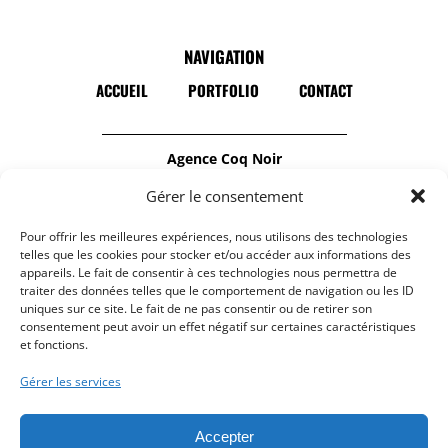
NAVIGATION
ACCUEIL
PORTFOLIO
CONTACT
Agence Coq Noir
Notre agence de communication est
Gérer le consentement
spécialisée dans la
Pour offrir les meilleures expériences, nous utilisons des technologies
production audiovisuelle
et
la création de
telles que les cookies pour stocker et/ou accéder aux informations des
site internet responsive
.
appareils. Le fait de consentir à ces technologies nous permettra de
traiter des données telles que le comportement de navigation ou les ID
N’hésitez pas à nous contacter :
uniques sur ce site. Le fait de ne pas consentir ou de retirer son
contact@coqnoir.fr
consentement peut avoir un effet négatif sur certaines caractéristiques
et fonctions.
Gérer les services
BÉZIERS
MARSEILLE
MONTPELLIER
NIMES
PARIS
Accepter