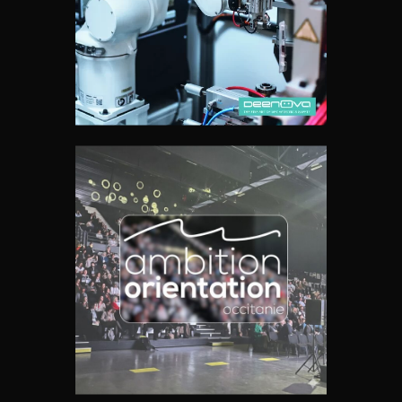
FILM DE PRÉSENTATION PRODUIT
– L’ACCED, SOLUTION DE
RECONDITIONNEMENT DE
MÉDICAMENTS
Vidéos
FILM ÉVÉNEMENT DU FORUM
AMBITION ORIENTATION
OCCITANIE À LA NARBONNE
ARENA
Vidéos