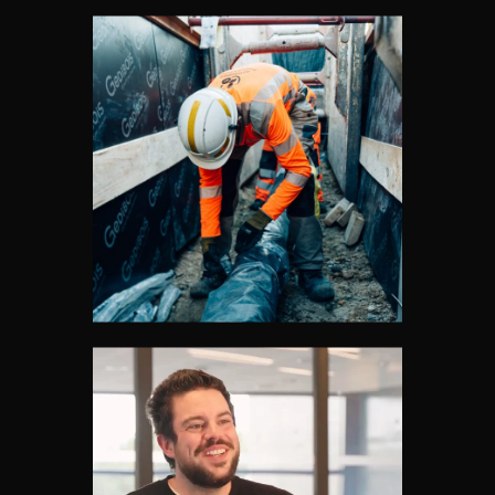
FILM DÉROULEMENT CHANTIER
RENOUVELLEMENT RÉSEAUX EAU
USÉE ET EAU POTABLE À PÉROLS
– SPIE BATIGNOLES
Vidéos
INTERVIEWS VIDÉO FRENCH TECH