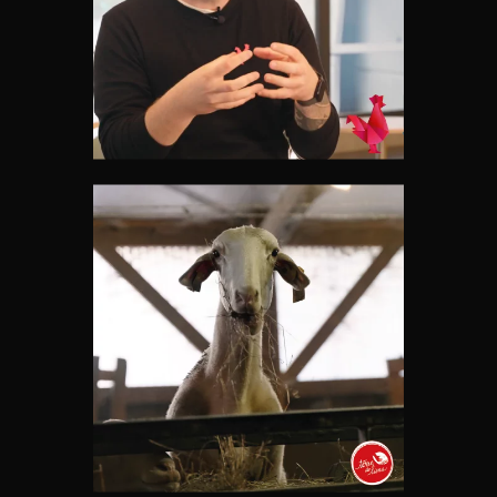
: LA PAROLE AUX DIRIGEANTS
MEMBRES SUR DES ENJEUX
D’ACTUALITÉ
ENTREPRENEURIALE
Vidéos
« SANS PAYSANS, ON FAIT
COMMENT ? » – L’ASSOCIATION
TERRE DE LIENS, UNE MISSION
D’INTÉRÊTS COMMUNS
Vidéos