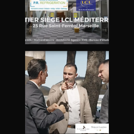
RÉNOVATION DU LCL MARSEILLE
– VIDÉO CORPORATE POUR PR
RÉFRIGÉRATION
Vidéos
THIERRY DI TULLIO L’ENFANT DU
PAYS VAROIS – ÉPISODE 2
« DERRIÈRE LES ÉTOILES »
Vidéos