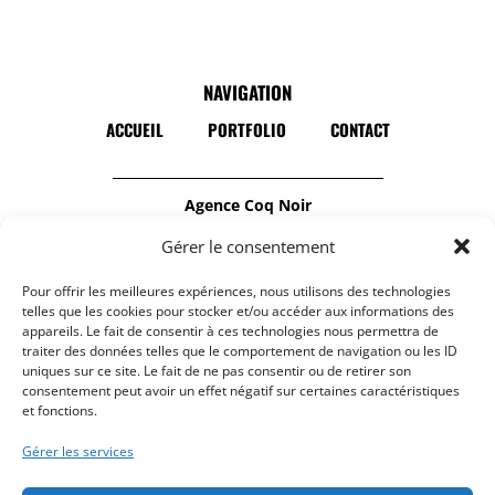
NAVIGATION
ACCUEIL
PORTFOLIO
CONTACT
Agence Coq Noir
Notre agence de communication est
Gérer le consentement
spécialisée dans la
Pour offrir les meilleures expériences, nous utilisons des technologies
production audiovisuelle
et
la création de
telles que les cookies pour stocker et/ou accéder aux informations des
site internet responsive
.
appareils. Le fait de consentir à ces technologies nous permettra de
traiter des données telles que le comportement de navigation ou les ID
N’hésitez pas à nous contacter :
uniques sur ce site. Le fait de ne pas consentir ou de retirer son
contact@coqnoir.fr
consentement peut avoir un effet négatif sur certaines caractéristiques
et fonctions.
Gérer les services
BÉZIERS
MARSEILLE