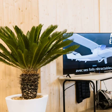
É
NOUS CO