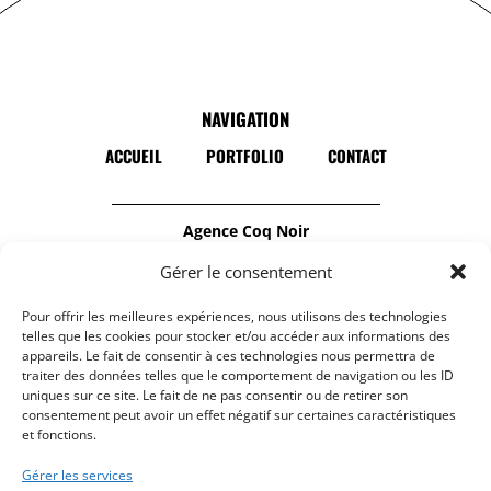
NAVIGATION
ACCUEIL
PORTFOLIO
CONTACT
Agence Coq Noir
Notre agence de communication est
Gérer le consentement
spécialisée dans la
Pour offrir les meilleures expériences, nous utilisons des technologies
production audiovisuelle
et
la création de
telles que les cookies pour stocker et/ou accéder aux informations des
site internet responsive
.
appareils. Le fait de consentir à ces technologies nous permettra de
traiter des données telles que le comportement de navigation ou les ID
N’hésitez pas à nous contacter :
uniques sur ce site. Le fait de ne pas consentir ou de retirer son
contact@coqnoir.fr
consentement peut avoir un effet négatif sur certaines caractéristiques
et fonctions.
Gérer les services