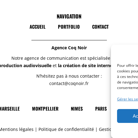
NAVIGATION
ACCUEIL
PORTFOLIO
CONTACT
Agence Coq Noir
Notre agence de communication est spécialisée dans la
production audiovisuelle
et
la création de site internet responsiv
Pour offrir 
cookies pour
N’hésitez pas à nous contacter :
à ces techn
de navigatio
contact@coqnoir.fr
consentement
Gérer les se
MARSEILLE
MONTPELLIER
NIMES
PARIS
PERPIGN
Ac
Mentions légales
|
Politique de confidentialité
|
Gestion des cookie