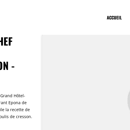
ACCUEIL
HEF
ON -
 Grand Hôtel-
urant Epona de
le la recette de
oulis de cresson.