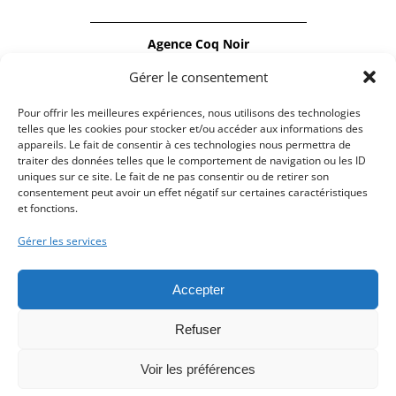
Agence Coq Noir
Notre agence de communication est
Gérer le consentement
spécialisée dans la
Pour offrir les meilleures expériences, nous utilisons des technologies
production audiovisuelle
et
la création de
telles que les cookies pour stocker et/ou accéder aux informations des
site internet responsive
.
appareils. Le fait de consentir à ces technologies nous permettra de
traiter des données telles que le comportement de navigation ou les ID
N’hésitez pas à nous contacter :
uniques sur ce site. Le fait de ne pas consentir ou de retirer son
contact@coqnoir.fr
consentement peut avoir un effet négatif sur certaines caractéristiques
et fonctions.
Gérer les services
BÉZIERS
MARSEILLE
MONTPELLIER
NIMES
PARIS
Accepter
PERPIGNAN
GENÈVE
Refuser
Voir les préférences
Mentions légales
|
Politique de